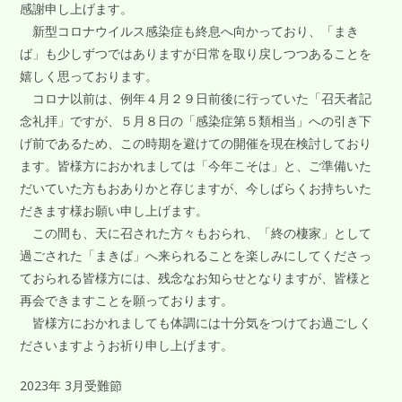
感謝申し上げます。
新型コロナウイルス感染症も終息へ向かっており、「まき
ば」も少しずつではありますが日常を取り戻しつつあることを
嬉しく思っております。
コロナ以前は、例年４月２９日前後に行っていた「召天者記
念礼拝」ですが、５月８日の「感染症第５類相当」への引き下
げ前であるため、この時期を避けての開催を現在検討しており
ます。皆様方におかれましては「今年こそは」と、ご準備いた
だいていた方もおありかと存じますが、今しばらくお持ちいた
だきます様お願い申し上げます。
この間も、天に召された方々もおられ、「終の棲家」として
過ごされた「まきば」へ来られることを楽しみにしてくださっ
ておられる皆様方には、残念なお知らせとなりますが、皆様と
再会できますことを願っております。
皆様方におかれましても体調には十分気をつけてお過ごしく
ださいますようお祈り申し上げます。
2023年 3月受難節