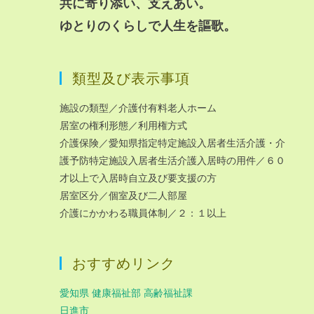
共に寄り添い、支えあい。
ゆとりのくらしで人生を謳歌。
類型及び表示事項
施設の類型／介護付有料老人ホーム
居室の権利形態／利用権方式
介護保険／愛知県指定特定施設入居者生活介護・介
護予防特定施設入居者生活介護入居時の用件／６０
才以上で入居時自立及び要支援の方
居室区分／個室及び二人部屋
介護にかかわる職員体制／２：１以上
おすすめリンク
愛知県 健康福祉部 高齢福祉課
日進市