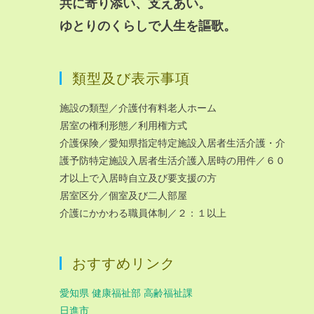
共に寄り添い、支えあい。
ゆとりのくらしで人生を謳歌。
類型及び表示事項
施設の類型／介護付有料老人ホーム
居室の権利形態／利用権方式
介護保険／愛知県指定特定施設入居者生活介護・介
護予防特定施設入居者生活介護入居時の用件／６０
才以上で入居時自立及び要支援の方
居室区分／個室及び二人部屋
介護にかかわる職員体制／２：１以上
おすすめリンク
愛知県 健康福祉部 高齢福祉課
日進市