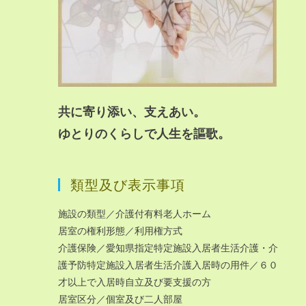
共に寄り添い、支えあい。
ゆとりのくらしで人生を謳歌。
類型及び表示事項
施設の類型／介護付有料老人ホーム
居室の権利形態／利用権方式
介護保険／愛知県指定特定施設入居者生活介護・介
護予防特定施設入居者生活介護入居時の用件／６０
才以上で入居時自立及び要支援の方
居室区分／個室及び二人部屋