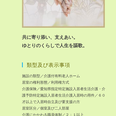
共に寄り添い、支えあい。
ゆとりのくらしで人生を謳歌。
類型及び表示事項
施設の類型／介護付有料老人ホーム
居室の権利形態／利用権方式
介護保険／愛知県指定特定施設入居者生活介護・介
護予防特定施設入居者生活介護入居時の用件／６０
才以上で入居時自立及び要支援の方
居室区分／個室及び二人部屋
介護にかかわる職員体制／２：１以上