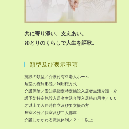
共に寄り添い、支えあい。
ゆとりのくらしで人生を謳歌。
類型及び表示事項
施設の類型／介護付有料老人ホーム
居室の権利形態／利用権方式
介護保険／愛知県指定特定施設入居者生活介護・介
護予防特定施設入居者生活介護入居時の用件／６０
才以上で入居時自立及び要支援の方
居室区分／個室及び二人部屋
介護にかかわる職員体制／２：１以上