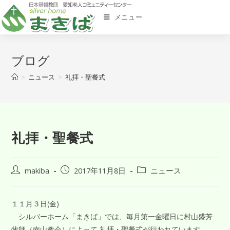
メニュー
ブログ
>
ニュース
>
礼拝・聖餐式
礼拝・聖餐式
makiba
2017年11月8日
ニュース
１１月３日(金)
シルバーホーム「まきば」では、毎月第一金曜日に村山盛芳
牧師（南山教会）によって 礼拝・聖餐式が行われています。