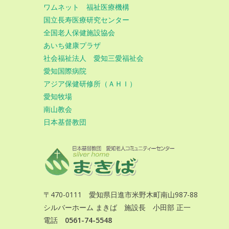
ワムネット 福祉医療機構
国立長寿医療研究センター
全国老人保健施設協会
あいち健康プラザ
社会福祉法人 愛知三愛福祉会
愛知国際病院
アジア保健研修所（ＡＨＩ）
愛知牧場
南山教会
日本基督教団
〒470-0111 愛知県日進市米野木町南山987-88
シルバーホーム まきば 施設長 小田部 正一
電話
0561-74-5548