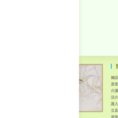
施
居
介
活
護
立
居