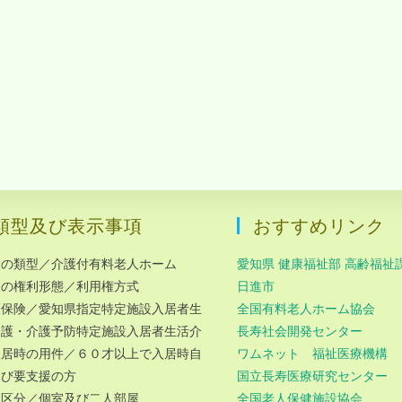
類型及び表示事項
おすすめリンク
設の類型／介護付有料老人ホーム
愛知県 健康福祉部 高齢福祉
室の権利形態／利用権方式
日進市
護保険／愛知県指定特定施設入居者生
全国有料老人ホーム協会
介護・介護予防特定施設入居者生活介
長寿社会開発センター
入居時の用件／６０才以上で入居時自
ワムネット 福祉医療機構
及び要支援の方
国立長寿医療研究センター
室区分／個室及び二人部屋
全国老人保健施設協会