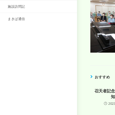
施設訪問記
まきば通信
おすすめ
召天者記念
知
202