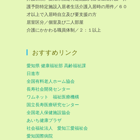
護予防特定施設入居者生活介護入居時の用件／６０
才以上で入居時自立及び要支援の方
居室区分／個室及び二人部屋
介護にかかわる職員体制／２：１以上
おすすめリンク
愛知県 健康福祉部 高齢福祉課
日進市
全国有料老人ホーム協会
長寿社会開発センター
ワムネット 福祉医療機構
国立長寿医療研究センター
全国老人保健施設協会
あいち健康プラザ
社会福祉法人 愛知三愛福祉会
愛知国際病院