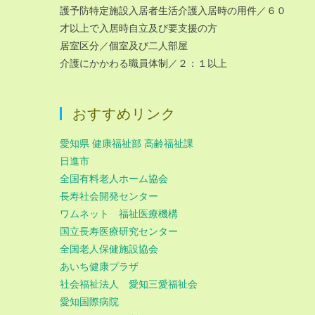
護予防特定施設入居者生活介護入居時の用件／６０
才以上で入居時自立及び要支援の方
居室区分／個室及び二人部屋
介護にかかわる職員体制／２：１以上
おすすめリンク
愛知県 健康福祉部 高齢福祉課
日進市
全国有料老人ホーム協会
長寿社会開発センター
ワムネット 福祉医療機構
国立長寿医療研究センター
全国老人保健施設協会
あいち健康プラザ
社会福祉法人 愛知三愛福祉会
愛知国際病院