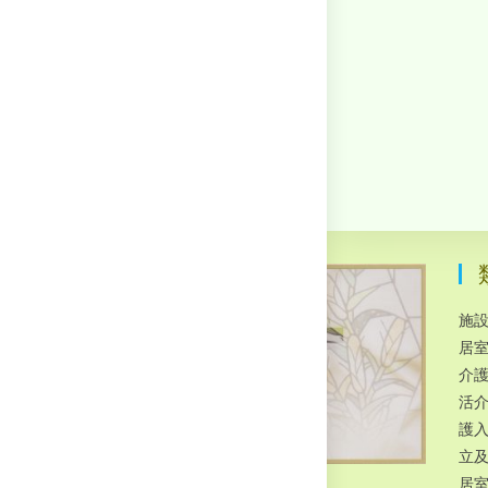
施
居
介
活
護
立
居