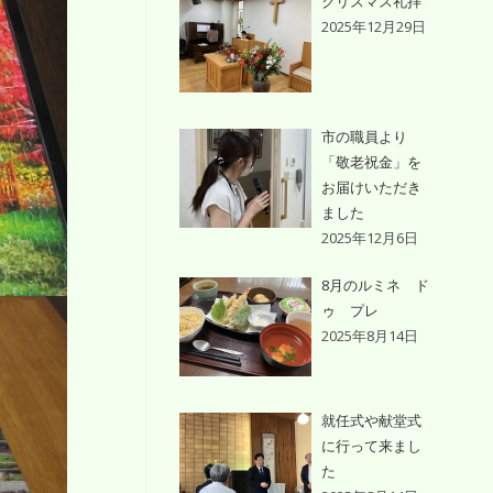
クリスマス礼拝
2025年12月29日
市の職員より
「敬老祝金」を
お届けいただき
ました
2025年12月6日
8月のルミネ ド
ゥ プレ
2025年8月14日
就任式や献堂式
に行って来まし
た