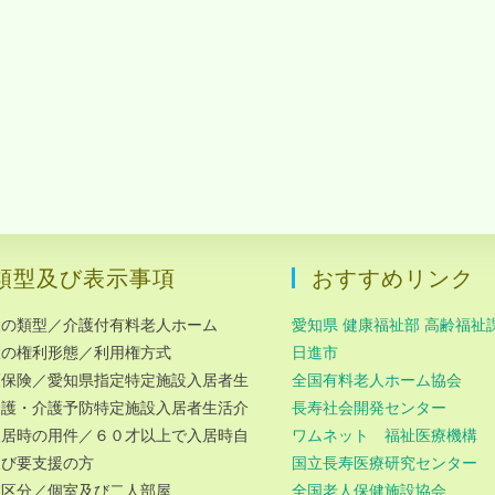
類型及び表示事項
おすすめリンク
設の類型／介護付有料老人ホーム
愛知県 健康福祉部 高齢福祉
室の権利形態／利用権方式
日進市
護保険／愛知県指定特定施設入居者生
全国有料老人ホーム協会
介護・介護予防特定施設入居者生活介
長寿社会開発センター
入居時の用件／６０才以上で入居時自
ワムネット 福祉医療機構
及び要支援の方
国立長寿医療研究センター
室区分／個室及び二人部屋
全国老人保健施設協会